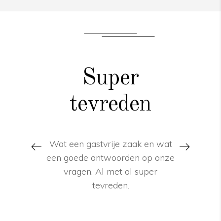
t je
Super
All
ant!
tevreden
éé
t koffie en
Wat een gastvrije zaak en wat
Prachtig
e collectie
een goede antwoorden op onze
met mooie
owroom en
vragen. Al met al super
Alles onder
dewerkers.
tevreden.
en behulp
d om je te
een lek
keuzes te