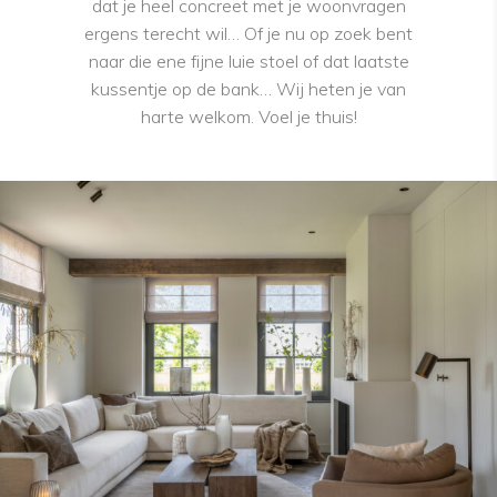
dat je heel concreet met je woonvragen
ergens terecht wil… Of je nu op zoek bent
naar die ene fijne luie stoel of dat laatste
kussentje op de bank… Wij heten je van
harte welkom. Voel je thuis!