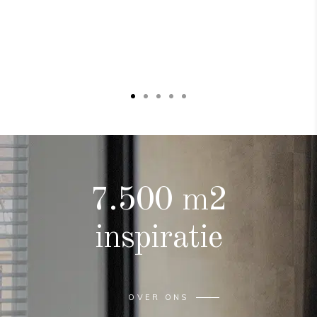
eerplaatsen
 terug. Je
klant.
7.500 m2
inspiratie
OVER ONS