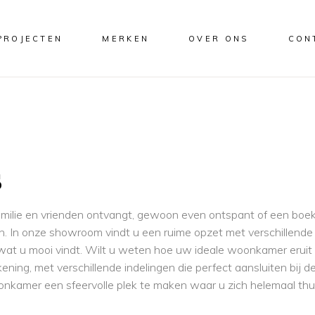
PROJECTEN
MERKEN
OVER ONS
CON
s
milie en vrienden ontvangt, gewoon even ontspant of een boek
hten. In onze showroom vindt u een ruime opzet met verschillen
wat u mooi vindt. Wilt u weten hoe uw ideale woonkamer eruit
kening, met verschillende indelingen die perfect aansluiten bij
kamer een sfeervolle plek te maken waar u zich helemaal thui