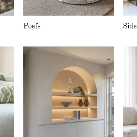
Poefs
Side