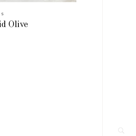
DS
id Olive