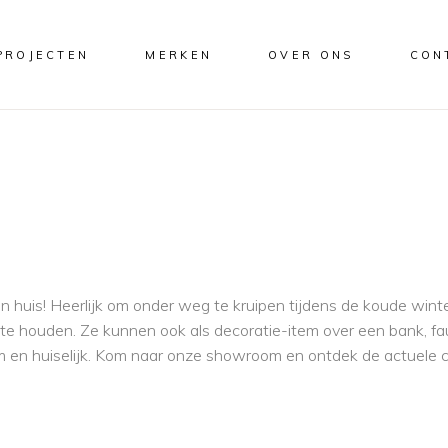
PROJECTEN
MERKEN
OVER ONS
CON
 in huis! Heerlijk om onder weg te kruipen tijdens de koude wi
m te houden. Ze kunnen ook als decoratie-item over een bank, f
 en huiselijk. Kom naar onze showroom en ontdek de actuele col