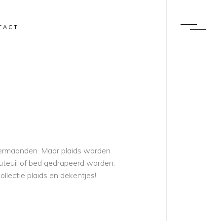
TACT
ntermaanden. Maar plaids worden
auteuil of bed gedrapeerd worden.
lectie plaids en dekentjes!