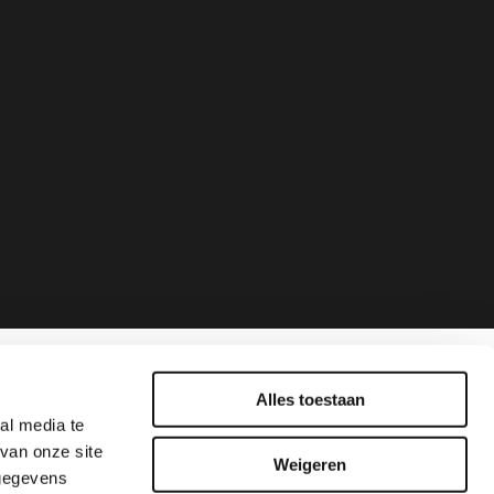
Alles toestaan
al media te
van onze site
Weigeren
 gegevens