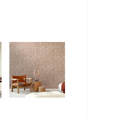
BEHANG
STOFFERING
Arte Manila
Flore