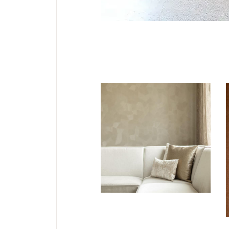
BEHANG
STOFFERING
Behang
Monsoon
Facet