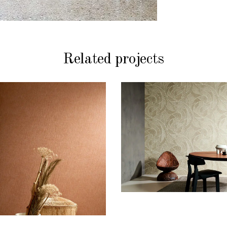
Related projects
BEHANG
BEHANG
STOFFERING
STOFFERING
Arte Manila
Arte Manila
Spiral
Tulle