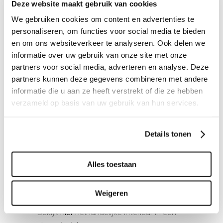
Proefzitten?
Deze website maakt gebruik van cookies
Deze bank hebben we niet meer in onze
We gebruiken cookies om content en advertenties te
showroom, kom langs en bekijk een
personaliseren, om functies voor social media te bieden
vergelijkbare variant. Onze adviseurs
en om ons websiteverkeer te analyseren. Ook delen we
vertellen u graag meer over de
informatie over uw gebruik van onze site met onze
mogelijkheden.
partners voor social media, adverteren en analyse. Deze
partners kunnen deze gegevens combineren met andere
Interieuradvies op maat
informatie die u aan ze heeft verstrekt of die ze hebben
Hulp nodig bij het samenstellen van de
verzameld op basis van uw gebruik van hun services.
bank? Ons advies is altijd gratis en
vrijblijvend. Maar vindt u het fijn dat wij de
Details tonen
plannen uitwerken in een 2D of 3D
tekening, dan bieden we een
interieuradvies op maat aan. In onze
Alles toestaan
designstudio maken we samen een
passende indeling voor uw interieur.
Weigeren
Bekijk
hier
het landelijke interieur in een