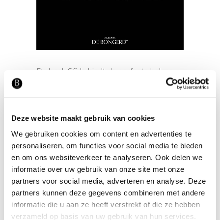
De bank Sfida biedt de perfecte balans
tussen een indrukwekkend design en een
ontspannen zitcomfort.
Deze website maakt gebruik van cookies
Verkrijgbaar in vele stoffen en kleuren
De bank Sfida is verkrijgbaar in veel
We gebruiken cookies om content en advertenties te
verschillende stoffen en kleuren.
personaliseren, om functies voor social media te bieden
en om ons websiteverkeer te analyseren. Ook delen we
Opstellingen
informatie over uw gebruik van onze site met onze
Met diverse opstellingsmogelijkheden
partners voor social media, adverteren en analyse. Deze
partners kunnen deze gegevens combineren met andere
kunt u de bank Sfida aanpassen aan uw
informatie die u aan ze heeft verstrekt of die ze hebben
woonruimte. Of u nu kiest voor een rechte
verzameld op basis van uw gebruik van hun services.
bank of een ruime hoekopstelling, deze