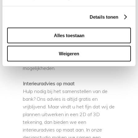
bank is flexibel samen te stellen naar uw
wensen.
Details tonen
Proefzitten?
Alles toestaan
Deze bank hebben we niet meer in onze
showroom, kom langs en bekijk een
vergelijkbare variant. Onze adviseurs
Weigeren
vertellen u graag meer over de
mogelijkheden.
Interieuradvies op maat
Hulp nodig bij het samenstellen van de
bank? Ons advies is altijd gratis en
vrijblijvend. Maar vindt u het fijn dat wij de
plannen uitwerken in een 2D of 3D
tekening, dan bieden we een
interieuradvies op maat aan. In onze
designstudio maken we samen een