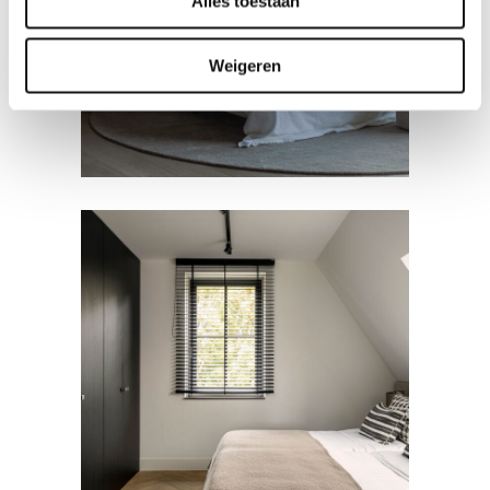
Alles toestaan
Slaapkamer
Weigeren
BEDDEN
Slaapkamer