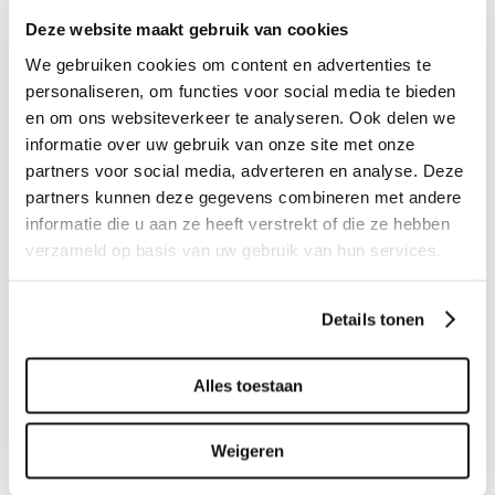
interieur
Deze website maakt gebruik van cookies
We gebruiken cookies om content en advertenties te
personaliseren, om functies voor social media te bieden
Tags:
ETHNICRAFT
LANDELIJK WABI
en om ons websiteverkeer te analyseren. Ook delen we
informatie over uw gebruik van onze site met onze
partners voor social media, adverteren en analyse. Deze
Related projects
partners kunnen deze gegevens combineren met andere
informatie die u aan ze heeft verstrekt of die ze hebben
verzameld op basis van uw gebruik van hun services.
Details tonen
Alles toestaan
BIJZETTAFELS
Bijzettafel Triptic
Weigeren