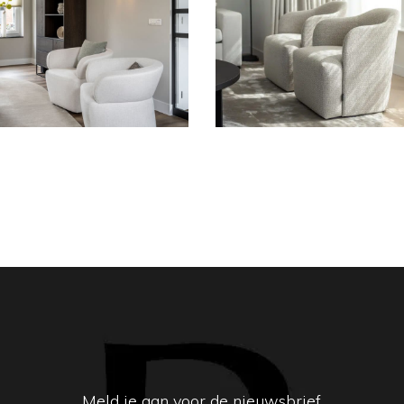
Armchair
Fauteuil
Josephine
Lucia
Meld je aan voor de nieuwsbrief