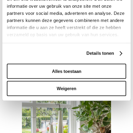
STOFFERING
informatie over uw gebruik van onze site met onze
partners voor social media, adverteren en analyse. Deze
Traptapijt
partners kunnen deze gegevens combineren met andere
informatie die u aan ze heeft verstrekt of die ze hebben
verzameld op basis van uw gebruik van hun services.
Details tonen
Alles toestaan
Weigeren
RAAMDECORATIE
STOFFERING
Bamboe vouwgordijn