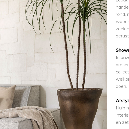
handen
rond, 
woons
zoek n
gerust
Show
In on
presen
collec
welkom
doen.
Afstyl
Hulp n
interi
en zett