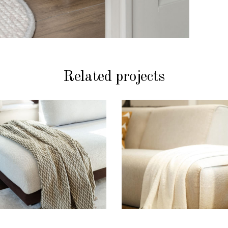
Related projects
PLAIDS
PLAIDS
Plaid Olive
Plaid White