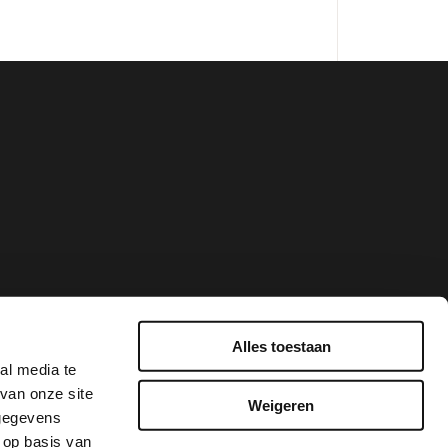
Alles toestaan
al media te
van onze site
Weigeren
 gegevens
 op basis van