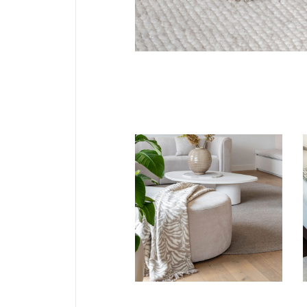
PLAIDS
Plaid met
print