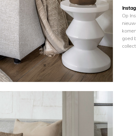
Insta
Op Ins
nieuwe
komen
goed b
collect