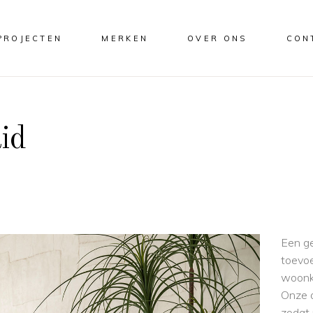
PROJECTEN
MERKEN
OVER ONS
CON
id
Een ge
toevoe
woonk
Onze 
zodat 