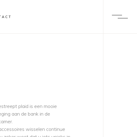
TACT
streept plaid is een mooie
ging aan de bank in de
amer.
accessoires wisselen continue
u zeker weet dat u iets unieks in