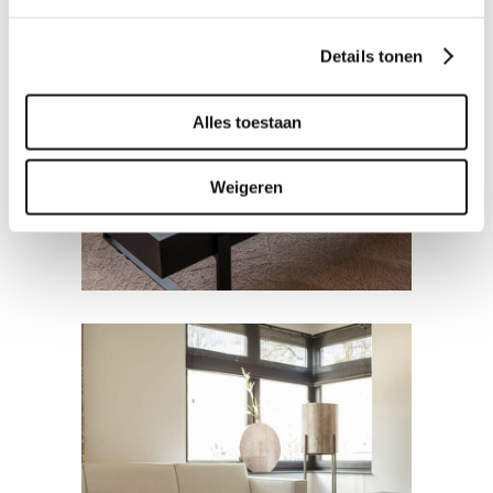
Details tonen
SALONTAFELS
Alles toestaan
Salontafel Indra
Weigeren
SALONTAFELS