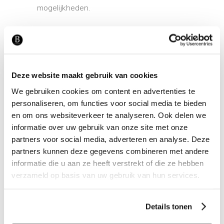
mogelijkheden.
Interieuradvies op maat
Hulp nodig met het vinden van een
passende opstelling voor uw interieur?
Ons advies is altijd gratis en vrijblijvend.
Deze website maakt gebruik van cookies
Maar vindt u het fijn dat wij de plannen
We gebruiken cookies om content en advertenties te
uitwerken in een 2D of 3D tekening, dan
personaliseren, om functies voor social media te bieden
bieden we een
interieuradvies
op maat
en om ons websiteverkeer te analyseren. Ook delen we
aan. In onze designstudio maken we
informatie over uw gebruik van onze site met onze
samen een passende indeling voor uw
partners voor social media, adverteren en analyse. Deze
interieur.
partners kunnen deze gegevens combineren met andere
informatie die u aan ze heeft verstrekt of die ze hebben
Tags:
HOFSTEDE RAANHUIS
verzameld op basis van uw gebruik van hun services.
Details tonen
Related projects