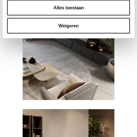
Alles toestaan
Weigeren
DRESSOIRS EN TV-
MEUBELS
Arona tv-meubel