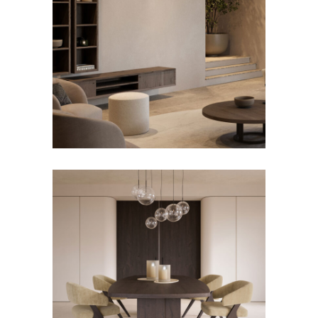
DRESSOIRS EN TV-
MEUBELS
Tv-meubel Edge
EETKAMERSTOELEN
Eetkamerstoel Lido