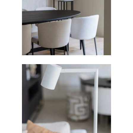
EETKAMERSTOELEN
Eetkamerstoel C-line
VLOERLAMPEN
Tribe vloerlamp