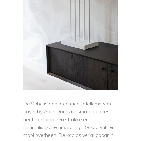
De Soho is een prachtige tafellamp van
Layer by Adje. Door zijn smalle pootjes
heeft de lamp een strakke en
minimalistische uitstraling. De kap valt er
mooi overheen. De kap os verkrijgbaar in