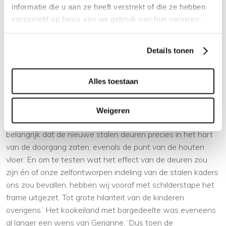
informatie die u aan ze heeft verstrekt of die ze hebben
Couple goals
verzameld op basis van uw gebruik van hun services.
Details tonen
Kitchen goals
Alles toestaan
‘Waar een ander misschien niet over nadenkt kunnen wij
Weigeren
thuis heerlijk uren over doorzagen. Zo vonden we het
belangrijk dat de nieuwe stalen deuren precies in het hart
van de doorgang zaten, evenals de punt van de houten
vloer. En om te testen wat het effect van de deuren zou
zijn én of onze zelfontworpen indeling van de stalen kaders
ons zou bevallen, hebben wij vooraf met schilderstape het
frame uitgezet. Tot grote hilariteit van de kinderen
overigens.’ Het kookeiland met bargedeelte was eveneens
al langer een wens van Gerjanne. ‘Dus toen de