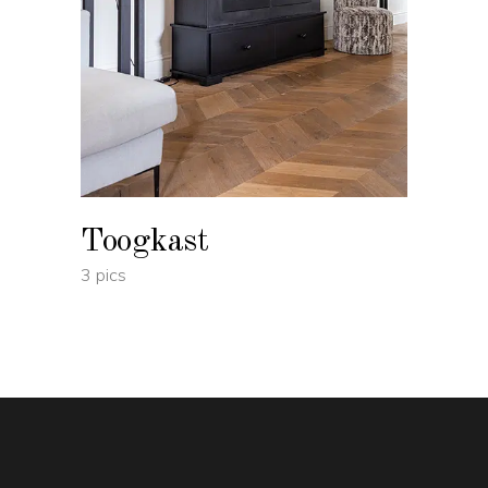
Toogkast
3 pics