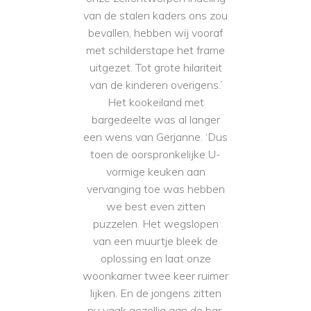
van de stalen kaders ons zou
bevallen, hebben wij vooraf
met schilderstape het frame
uitgezet. Tot grote hilariteit
van de kinderen overigens.’
Het kookeiland met
bargedeelte was al langer
een wens van Gerjanne. ‘Dus
toen de oorspronkelijke U-
vormige keuken aan
vervanging toe was hebben
we best even zitten
puzzelen. Het wegslopen
van een muurtje bleek de
oplossing en laat onze
woonkamer twee keer ruimer
lijken. En de jongens zitten
nu vaak gezellig aan de bar,