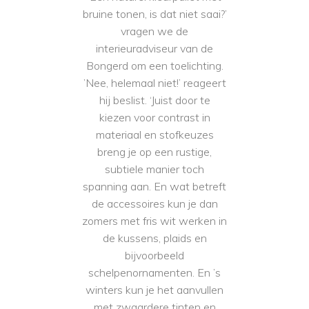
bruine tonen, is dat niet saai?’
vragen we de
interieuradviseur van de
Bongerd om een toelichting.
’Nee, helemaal niet!’ reageert
hij beslist. ‘Juist door te
kiezen voor contrast in
materiaal en stofkeuzes
breng je op een rustige,
subtiele manier toch
spanning aan. En wat betreft
de accessoires kun je dan
zomers met fris wit werken in
de kussens, plaids en
bijvoorbeeld
schelpenornamenten. En ’s
winters kun je het aanvullen
met zwaardere tinten en