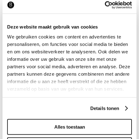
uitwerken in een 2D of 3D tekening, dan
bieden we een
interieuradvies
op maat
aan. In onze designstudio maken we
Deze website maakt gebruik van cookies
samen een passende indeling voor uw
interieur.
We gebruiken cookies om content en advertenties te
personaliseren, om functies voor social media te bieden
en om ons websiteverkeer te analyseren. Ook delen we
Tags:
ETHNICRAFT
LANDELIJK WABI
informatie over uw gebruik van onze site met onze
partners voor social media, adverteren en analyse. Deze
SALONTAFEL ORGANISCH
partners kunnen deze gegevens combineren met andere
informatie die u aan ze heeft verstrekt of die ze hebben
verzameld op basis van uw gebruik van hun services.
Related projects
Details tonen
Alles toestaan